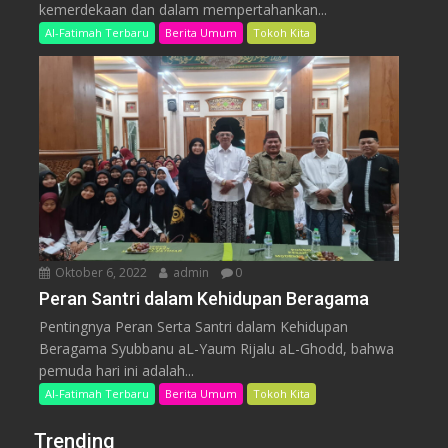
kemerdekaan dan dalam mempertahankan...
Al-Fatimah Terbaru
Berita Umum
Tokoh Kita
Oktober 6, 2022
admin
0
Peran Santri dalam Kehidupan Beragama
Pentingnya Peran Serta Santri dalam Kehidupan
Beragama Syubbanu aL-Yaum Rijalu aL-Ghodd, bahwa
pemuda hari ini adalah...
Al-Fatimah Terbaru
Berita Umum
Tokoh Kita
Trending