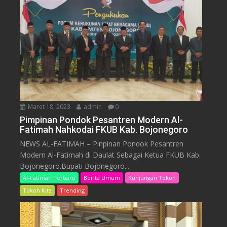
Maret 18, 2023
admin
0
Pimpinan Pondok Pesantren Modern Al-
Fatimah Nahkodai FKUB Kab. Bojonegoro
NEWS AL-FATIMAH – Pinpinan Pondok Pesantren
Modern Al-Fatimah di Daulat Sebagai Ketua FKUB Kab.
Bojonegoro.Bupati Bojonegoro...
Al-Fatimah Terbaru
Berita Umum
Kunjungan Tokoh
Tokoh Kita
Trending