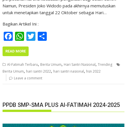
Namun, Presiden Joko Widodo pada akhirnya memutuskan
untuk menetapkan tanggal 22 Oktober sebagai Hari…
Bagikan Artikel Ini :
F
W
T
S
ac
h
w
h
e
at
itt
ar
READ MORE
b
s
er
e
,
,
,
Al-Fatimah Terbaru
Berita Umum
Hari Santri Nasional
Trending
o
A
,
,
,
Berita Umum
hari santri 2022
hari santri nasional
hsn 2022
o
p
Leave a comment
k
p
PPDB SMP-SMA PLUS Al-FATIMAH 2024-2025