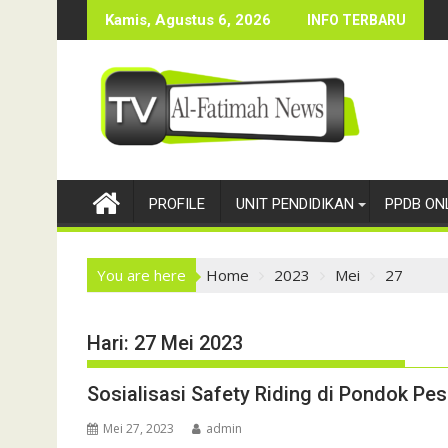
Skip
Haflah Akhir Sanah 2023
Sosialisa
Kamis, Agustus 6, 2026
INFO TERBARU
to
content
PROFILE
UNIT PENDIDIKAN
PPDB ON
You are here
Home
2023
Mei
27
Hari:
27 Mei 2023
Sosialisasi Safety Riding di Pondok P
Mei 27, 2023
admin