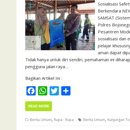
Sosialisasi Saf
Berkendara NEW
SAMSAT (Sistem 
Polres Bojonego
Pesantren Moder
sosialisasi dan
pelajar khusus
aman dapat dipah
Tidak hanya untuk diri sendiri, pemahaman ini dihar
pengguna jalan raya.…
Bagikan Artikel Ini :
F
W
T
S
ac
h
w
h
e
at
itt
ar
READ MORE
b
s
er
e
,
,
Berita Umum
Rupa - Rupa
Berita Umum
Kunjungan T
o
A