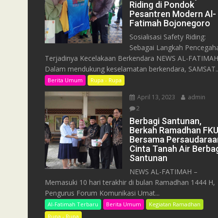
Riding di Pondok
Pesantren Modern Al-
Fatimah Bojonegoro
Sosialisasi Safety Riding:
Sebagai Langkah Pencegah
Terjadinya Kecelakaan Berkendara NEWS AL-FATIMAH
Dalam mendukung keselamatan berkendara, SAMSAT..
Berita Umum
Rupa - Rupa
April 13, 2023
admin
2
Berbagi Santunan,
Berkah Ramadhan FK
Bersama Persaudaraa
Cinta Tanah Air Berba
Santunan
NEWS AL-FATIMAH –
Memasuki 10 hari terakhir di bulan Ramadhan 1444 H,
Pengurus Forum Komunikasi Umat...
Al-Fatimah Terbaru
Berita Umum
Kegiatan Ramadhan
Rupa - Rupa