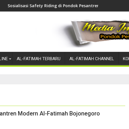
si Safety Riding di Pondok Pesantren Modern Al-Fatimah Bojone
Ponpes Modern Al-Fa
LINE
AL-FATIMAH TERBARU
AL-FATIMAH CHANNEL
KO
esantren Modern Al-Fatimah Bojonegoro