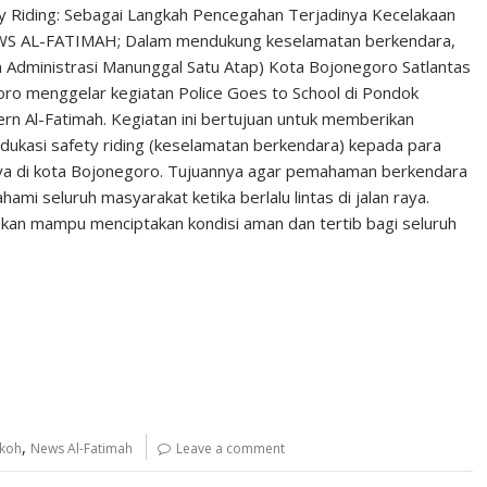
ety Riding: Sebagai Langkah Pencegahan Terjadinya Kecelakaan
S AL-FATIMAH; Dalam mendukung keselamatan berkendara,
Administrasi Manunggal Satu Atap) Kota Bojonegoro Satlantas
ro menggelar kegiatan Police Goes to School di Pondok
n Al-Fatimah. Kegiatan ini bertujuan untuk memberikan
 edukasi safety riding (keselamatan berkendara) kepada para
nya di kota Bojonegoro. Tujuannya agar pemahaman berkendara
ami seluruh masyarakat ketika berlalu lintas di jalan raya.
apkan mampu menciptakan kondisi aman dan tertib bagi seluruh
,
okoh
News Al-Fatimah
Leave a comment