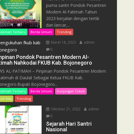
purna santri Pondok Pesantren
Modern Al-Fatimah Tahun
2023 berjalan dengan tertib
dan lancar,...
Fatimah Terbaru
Berita Umum
Trending
Maret 18, 2023
admin
0
mpinan Pondok Pesantren Modern Al-
timah Nahkodai FKUB Kab. Bojonegoro
S AL-FATIMAH – Pinpinan Pondok Pesantren Modern
Fatimah di Daulat Sebagai Ketua FKUB Kab.
onegoro.Bupati Bojonegoro...
Fatimah Terbaru
Berita Umum
Kunjungan Tokoh
oh Kita
Trending
Oktober 21, 2022
admin
0
Sejarah Hari Santri
Nasional