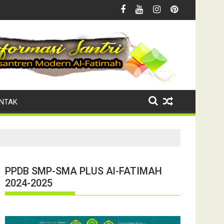
goro
timah Salurkan Zakat Fitrah
RA - MI Plus Al-Fatimah Gelar
NTAK
PPDB SMP-SMA PLUS Al-FATIMAH
2024-2025