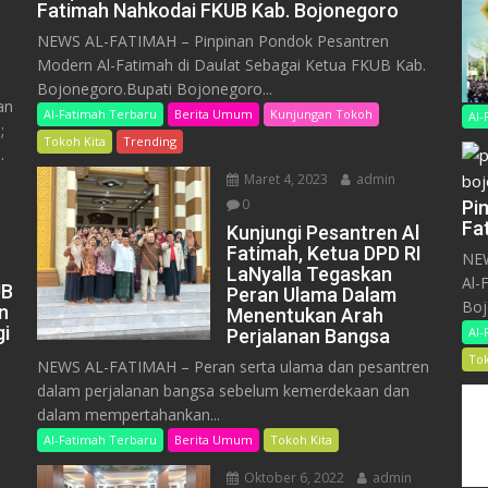
Fatimah Nahkodai FKUB Kab. Bojonegoro
NEWS AL-FATIMAH – Pinpinan Pondok Pesantren
Modern Al-Fatimah di Daulat Sebagai Ketua FKUB Kab.
Bojonegoro.Bupati Bojonegoro...
an
Al-Fatimah Terbaru
Berita Umum
Kunjungan Tokoh
Al-
;
Tokoh Kita
Trending
.
Maret 4, 2023
admin
0
Pi
Fa
Kunjungi Pesantren Al
Fatimah, Ketua DPD RI
NEW
LaNyalla Tegaskan
Al-
UB
Peran Ulama Dalam
Boj
n
Menentukan Arah
gi
Al-
Perjalanan Bangsa
Tok
NEWS AL-FATIMAH – Peran serta ulama dan pesantren
dalam perjalanan bangsa sebelum kemerdekaan dan
dalam mempertahankan...
Al-Fatimah Terbaru
Berita Umum
Tokoh Kita
Oktober 6, 2022
admin