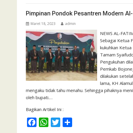
o
A
o
p
Pimpinan Pondok Pesantren Modern Al-
k
p
Maret 18, 2023
admin
NEWS AL-FATIMA
Sebagai Ketua 
kukuhkan Ketua
Tamam Syaifudd
Pengukuhan dila
Pemkab Bojoneg
dilakukan setel
lama, KH Alamul
mengaku tidak tahu menahu. Sehingga pihaknya menil
oleh bupati.…
Bagikan Artikel Ini :
F
W
T
S
ac
h
w
h