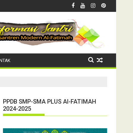
o
mah Salurkan Zakat Fitrah
RA - MI Plus Al-Fatimah Gelar Si
NTAK
PPDB SMP-SMA PLUS Al-FATIMAH
2024-2025