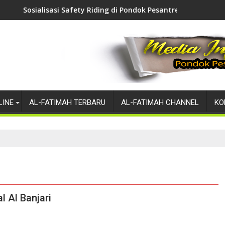
Safety Riding di Pondok Pesantren Modern Al-Fatimah Bojonegor
Ponpes Modern Al-Fati
LINE
AL-FATIMAH TERBARU
AL-FATIMAH CHANNEL
KO
l Al Banjari