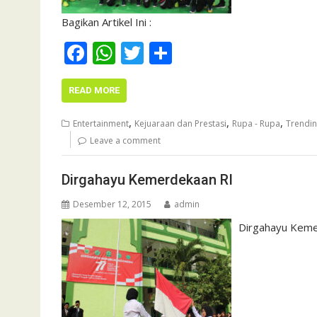
Bagikan Artikel Ini :
F
W
T
S
ac
h
w
h
e
at
itt
ar
READ MORE
b
s
er
e
,
,
,
Entertainment
Kejuaraan dan Prestasi
Rupa - Rupa
Trendi
o
A
Leave a comment
o
p
Dirgahayu Kemerdekaan RI
k
p
Desember 12, 2015
admin
Dirgahayu Keme