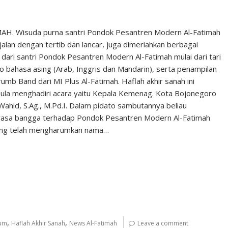
H. Wisuda purna santri Pondok Pesantren Modern Al-Fatimah
alan dengan tertib dan lancar, juga dimeriahkan berbagai
ari santri Pondok Pesantren Modern Al-Fatimah mulai dari tari
mo bahasa asing (Arab, Inggris dan Mandarin), serta penampilan
mb Band dari MI Plus Al-Fatimah. Haflah akhir sanah ini
 pula menghadiri acara yaitu Kepala Kemenag. Kota Bojonegoro
Wahid, S.Ag., M.Pd.I. Dalam pidato sambutannya beliau
asa bangga terhadap Pondok Pesantren Modern Al-Fatimah
yang telah mengharumkan nama…
,
,
mum
Haflah Akhir Sanah
News Al-Fatimah
Leave a comment