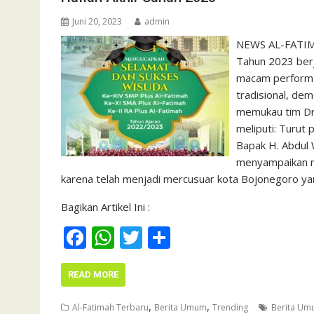
o
p
k
p
Juni 20, 2023
admin
NEWS AL-FATIMA
Tahun 2023 berj
macam perform d
tradisional, de
memukau tim Dru
meliputi: Turut
Bapak H. Abdul 
menyampaikan r
karena telah menjadi mercusuar kota Bojonegoro 
Bagikan Artikel Ini :
F
W
T
S
ac
h
w
h
e
at
itt
ar
READ MORE
b
s
er
e
,
,
Al-Fatimah Terbaru
Berita Umum
Trending
Berita U