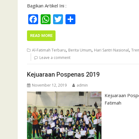
Bagikan Artikel Ini :
F
W
T
S
ac
h
w
h
e
at
itt
ar
READ MORE
b
s
er
e
,
,
,
Al-Fatimah Terbaru
Berita Umum
Hari Santri Nasional
Tre
o
A
Leave a comment
o
p
Kejuaraan Pospenas 2019
k
p
November 12, 2019
admin
Kejuaraan Posp
Fatimah