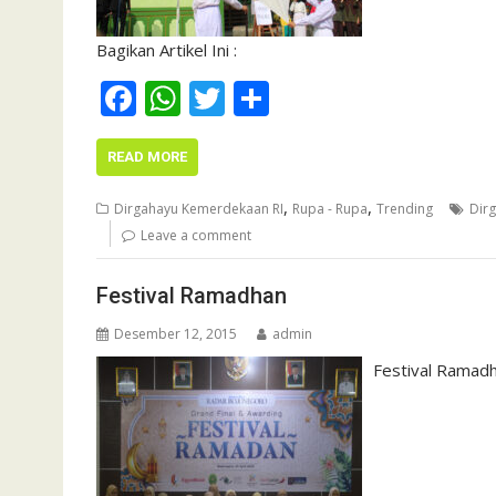
Bagikan Artikel Ini :
F
W
T
S
ac
h
w
h
e
at
itt
ar
READ MORE
b
s
er
e
,
,
Dirgahayu Kemerdekaan RI
Rupa - Rupa
Trending
Dir
o
A
Leave a comment
o
p
Festival Ramadhan
k
p
Desember 12, 2015
admin
Festival Ramad