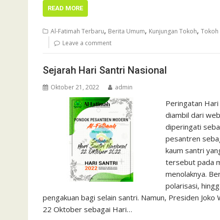
e
at
itt
ar
READ MORE
b
s
er
e
,
,
,
Al-Fatimah Terbaru
Berita Umum
Kunjungan Tokoh
Tokoh 
o
A
Leave a comment
o
p
Sejarah Hari Santri Nasional
k
p
Oktober 21, 2022
admin
Peringatan Hari
diambil dari web
diperingati seba
pesantren seba
kaum santri yan
tersebut pada m
menolaknya. Ber
polarisasi, hin
pengakuan bagi selain santri. Namun, Presiden Jok
22 Oktober sebagai Hari…