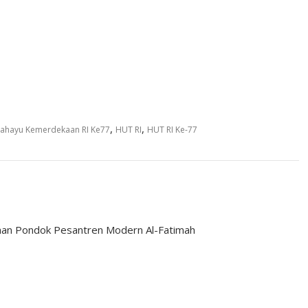
,
,
gahayu Kemerdekaan RI Ke77
HUT RI
HUT RI Ke-77
han Pondok Pesantren Modern Al-Fatimah