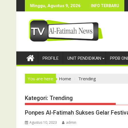
Skip
flah Akhir Sanah 2023
Sosialisasi 
Minggu, Agustus 9, 2026
INFO TERBARU
to
content
PROFILE
UNIT PENDIDIKAN
PPDB ON
You are here
Home
Trending
Kategori:
Trending
Ponpes Al-Fatimah Sukses Gelar Festiva
Agustus 10, 2023
admin