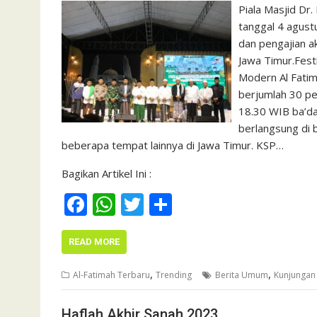
Piala Masjid Dr
tanggal 4 agustu
dan pengajian a
Jawa Timur.Fest
Modern Al Fatim
berjumlah 30 pe
18.30 WIB ba’da 
berlangsung di 
beberapa tempat lainnya di Jawa Timur. KSP…
Bagikan Artikel Ini :
F
W
T
S
ac
h
w
h
e
at
itt
ar
READ MORE
b
s
er
e
,
,
Al-Fatimah Terbaru
Trending
Berita Umum
Kunjungan
o
A
Haflah Akhir Sanah 2023