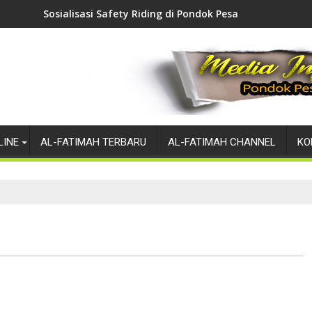
lisasi Safety Riding di Pondok Pesantren Modern Al-Fatimah Bo
Ponpes Modern A
LINE
AL-FATIMAH TERBARU
AL-FATIMAH CHANNEL
KO