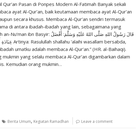
l Qur’an Pasan di Ponpes Modern Al-Fatimah Banyak sekali
aca ayat Al-Qur’an, baik keutamaan membaca ayat Al-Qur’an
upun secara khusus. Membaca Al-Qur’an sendiri termasuk
tama di antara ibadah-ibadah yang lain, sebagaimana yang
قَالَ رَسُولُ اللهِ صَلَّى اللهُ عَلَيْهِ وَسَلَّمَ: أَفْضَلُ
alaihi wasallam bersabda,
 ibadah umatku adalah membaca Al-Qur’an.” (HR. al-Baihaqi).
g mukmin yang selalu membaca Al-Qur’an digambarkan dalam
nis. Kemudian orang mukmin…
,
Berita Umum
Kegiatan Ramadhan
Leave a comment