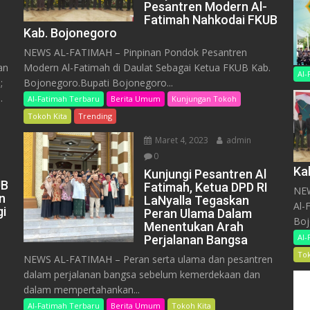
Pesantren Modern Al-
Fatimah Nahkodai FKUB
Kab. Bojonegoro
NEWS AL-FATIMAH – Pinpinan Pondok Pesantren
an
Modern Al-Fatimah di Daulat Sebagai Ketua FKUB Kab.
Al-
;
Bojonegoro.Bupati Bojonegoro...
.
Al-Fatimah Terbaru
Berita Umum
Kunjungan Tokoh
Tokoh Kita
Trending
Maret 4, 2023
admin
0
Ka
Kunjungi Pesantren Al
UB
Fatimah, Ketua DPD RI
NEW
n
LaNyalla Tegaskan
Al-
gi
Peran Ulama Dalam
Boj
Menentukan Arah
Al-
Perjalanan Bangsa
Tok
NEWS AL-FATIMAH – Peran serta ulama dan pesantren
dalam perjalanan bangsa sebelum kemerdekaan dan
dalam mempertahankan...
Al-Fatimah Terbaru
Berita Umum
Tokoh Kita