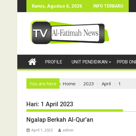
Skip
ri
Haflah Akhir Sanah 2023
Sosia
Kamis, Agustus 6, 2026
INFO TERBARU
to
content
PROFILE
UNIT PENDIDIKAN
PPDB ON
You are here
Home
2023
April
1
Hari:
1 April 2023
Ngalap Berkah Al-Qur’an
April 1, 2023
admin