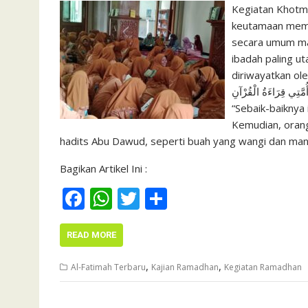
Kegiatan Khotmi
keutamaan memb
secara umum ma
ibadah paling u
diriwayatkan oleh an-Nu‘man ibn Basyir: 
عِبَادَةِ أُمَّتِي قِرَاءَةُ الْقُرْآنِ Artinya: Rasulullah shallahu ‘
“Sebaik-baiknya
Kemudian, oran
hadits Abu Dawud, seperti buah yang wangi dan ma
Bagikan Artikel Ini :
F
W
T
S
ac
h
w
h
e
at
itt
ar
READ MORE
b
s
er
e
,
,
Al-Fatimah Terbaru
Kajian Ramadhan
Kegiatan Ramadhan
o
A