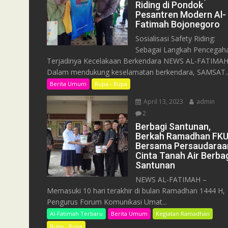
Riding di Pondok
Pesantren Modern Al-
Fatimah Bojonegoro
Sosialisasi Safety Riding:
Sebagai Langkah Pencegah
Terjadinya Kecelakaan Berkendara NEWS AL-FATIMAH
Dalam mendukung keselamatan berkendara, SAMSAT..
Berita Umum
Rupa - Rupa
April 13, 2023
admin
2
Berbagi Santunan,
Berkah Ramadhan FK
Bersama Persaudaraa
Cinta Tanah Air Berba
Santunan
NEWS AL-FATIMAH –
Memasuki 10 hari terakhir di bulan Ramadhan 1444 H,
Pengurus Forum Komunikasi Umat...
Al-Fatimah Terbaru
Berita Umum
Kegiatan Ramadhan
Rupa - Rupa