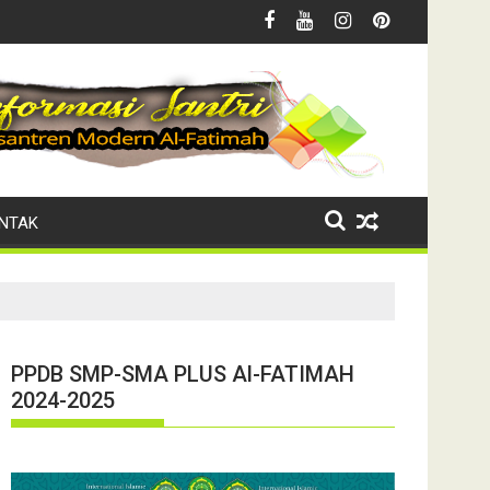
jonegoro
l-Fatimah Salurkan Zakat Fitrah
RA - MI Plus Al-Fatimah G
NTAK
PPDB SMP-SMA PLUS Al-FATIMAH
2024-2025