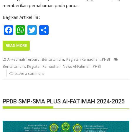
memberikan pemahaman pada para…
Bagikan Artikel Ini :
F
W
T
S
ac
h
w
h
e
at
itt
ar
READ MORE
b
s
er
e
,
,
,
Al-Fatimah Terbaru
Berita Umum
Kegiatan Ramadhan
PHBI
o
A
,
,
,
Berita Umum
Kegiatan Ramadhan
News Al-Fatimah
PHBI
o
p
Leave a comment
k
p
PPDB SMP-SMA PLUS Al-FATIMAH 2024-2025