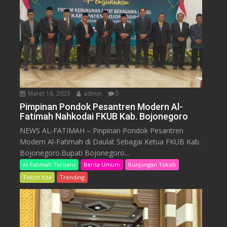
Maret 18, 2023
admin
0
Pimpinan Pondok Pesantren Modern Al-
Fatimah Nahkodai FKUB Kab. Bojonegoro
NEWS AL-FATIMAH – Pinpinan Pondok Pesantren
Modern Al-Fatimah di Daulat Sebagai Ketua FKUB Kab.
Bojonegoro.Bupati Bojonegoro...
Al-Fatimah Terbaru
Berita Umum
Kunjungan Tokoh
Tokoh Kita
Trending