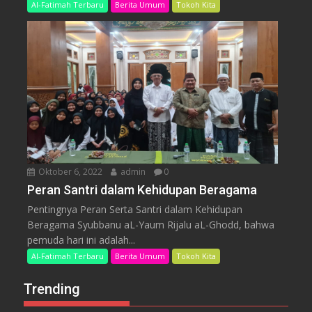
Al-Fatimah Terbaru
Berita Umum
Tokoh Kita
Oktober 6, 2022
admin
0
Peran Santri dalam Kehidupan Beragama
Pentingnya Peran Serta Santri dalam Kehidupan
Beragama Syubbanu aL-Yaum Rijalu aL-Ghodd, bahwa
pemuda hari ini adalah...
Al-Fatimah Terbaru
Berita Umum
Tokoh Kita
Trending