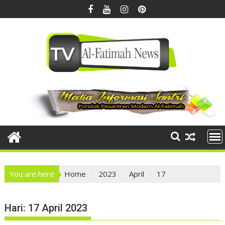
Skip
to
content
You are here
Home
2023
April
17
Hari:
17 April 2023