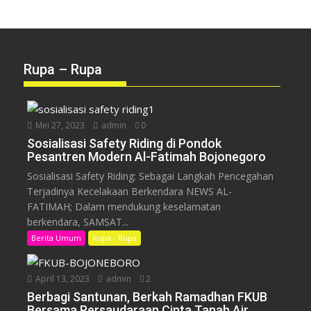
Rupa – Rupa
Mei 27, 2023
admin
0
Sosialisasi Safety Riding di Pondok
Pesantren Modern Al-Fatimah Bojonegoro
Sosialisasi Safety Riding: Sebagai Langkah Pencegahan
Terjadinya Kecelakaan Berkendara NEWS AL-
FATIMAH; Dalam mendukung keselamatan
berkendara, SAMSAT...
Berita Umum
Rupa - Rupa
April 13, 2023
admin
2
Berbagi Santunan, Berkah Ramadhan FKUB
Bersama Persaudaraan Cinta Tanah Air