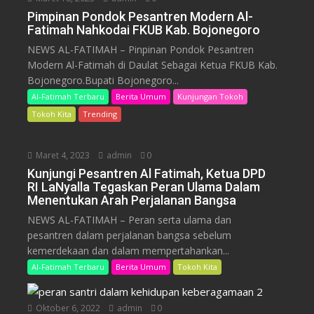
Pimpinan Pondok Pesantren Modern Al-
Fatimah Nahkodai FKUB Kab. Bojonegoro
NEWS AL-FATIMAH – Pinpinan Pondok Pesantren
Modern Al-Fatimah di Daulat Sebagai Ketua FKUB Kab.
Bojonegoro.Bupati Bojonegoro...
Al-Fatimah Terbaru
Berita Umum
Kunjungan Tokoh
Tokoh Kita
Trending
Maret 4, 2023
admin
0
Kunjungi Pesantren Al Fatimah, Ketua DPD
RI LaNyalla Tegaskan Peran Ulama Dalam
Menentukan Arah Perjalanan Bangsa
NEWS AL-FATIMAH – Peran serta ulama dan
pesantren dalam perjalanan bangsa sebelum
kemerdekaan dan dalam mempertahankan...
Al-Fatimah Terbaru
Berita Umum
Tokoh Kita
Oktober 6, 2022
admin
0