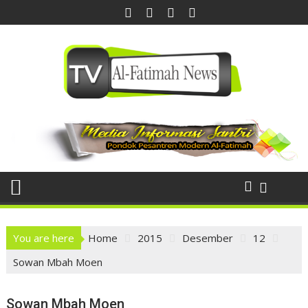
Skip
to
content
You are here
Home
2015
Desember
12
Sowan Mbah Moen
Sowan Mbah Moen