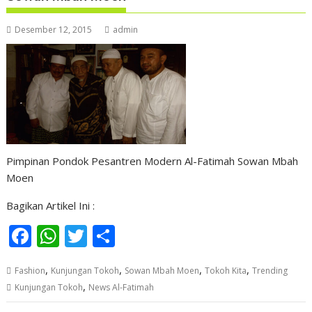
Desember 12, 2015
admin
Pimpinan Pondok Pesantren Modern Al-Fatimah Sowan Mbah
Moen
Bagikan Artikel Ini :
F
W
T
S
ac
h
w
h
,
,
,
,
Fashion
Kunjungan Tokoh
Sowan Mbah Moen
Tokoh Kita
Trending
e
at
itt
ar
,
Kunjungan Tokoh
News Al-Fatimah
b
s
er
e