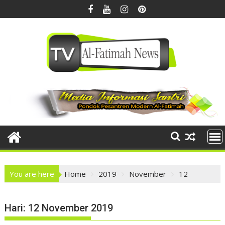
Skip
to
content
You are here
Home
2019
November
12
Hari:
12 November 2019