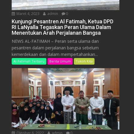
Maret 4, 2023
admin
0
Kunjungi Pesantren Al Fatimah, Ketua DPD
RI LaNyalla Tegaskan Peran Ulama Dalam
Menentukan Arah Perjalanan Bangsa
NEWS AL-FATIMAH – Peran serta ulama dan
pesantren dalam perjalanan bangsa sebelum
kemerdekaan dan dalam mempertahankan...
Al-Fatimah Terbaru
Berita Umum
Tokoh Kita
Oktober 6, 2022
admin
0