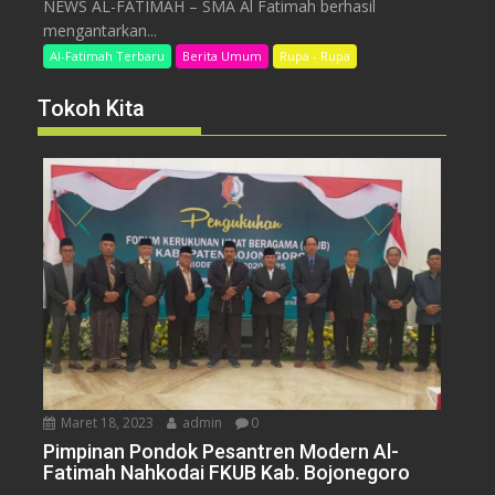
NEWS AL-FATIMAH – SMA Al Fatimah berhasil
mengantarkan...
Al-Fatimah Terbaru
Berita Umum
Rupa - Rupa
Tokoh Kita
Maret 18, 2023
admin
0
Pimpinan Pondok Pesantren Modern Al-
Fatimah Nahkodai FKUB Kab. Bojonegoro