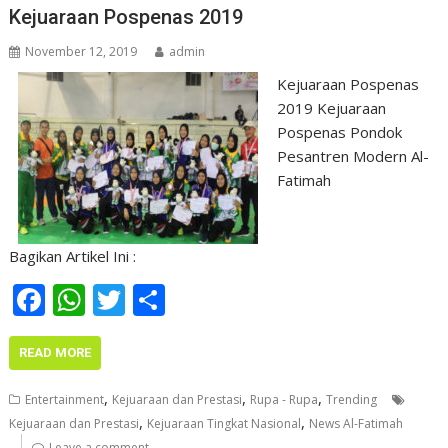
Kejuaraan Pospenas 2019
November 12, 2019
admin
Kejuaraan Pospenas
2019 Kejuaraan
Pospenas Pondok
Pesantren Modern Al-
Fatimah
Bagikan Artikel Ini :
F
W
T
S
ac
h
w
h
e
at
itt
ar
READ MORE
b
s
er
e
,
,
,
Entertainment
Kejuaraan dan Prestasi
Rupa - Rupa
Trending
o
A
,
,
Kejuaraan dan Prestasi
Kejuaraan Tingkat Nasional
News Al-Fatimah
Leave a comment