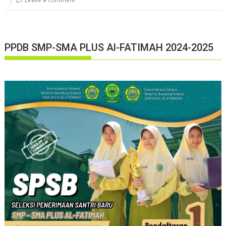
o
p
k
p
PPDB SMP-SMA PLUS Al-FATIMAH 2024-2025