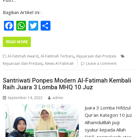
Putri…
Bagikan Artikel Ini :
F
W
T
S
ac
h
w
h
e
at
itt
ar
READ MORE
b
s
er
e
,
,
Al-Fatimah Award
Al-Fatimah Terbaru
Kejuaraan dan Prestasi
o
A
,
Kejuaraan dan Prestasi
News Al-Fatimah
Leave a comment
o
p
Santriwati Ponpes Modern Al-Fatimah Kembali
k
p
Raih Juara 3 Lomba MHQ 10 Juz
September 14, 2022
admin
Juara 3 Lomba Hifdzul
Qur’an Kategori 10 Juz
Alhamdulillah puji
syukur kepada Allah
SWT, terimakasih atas