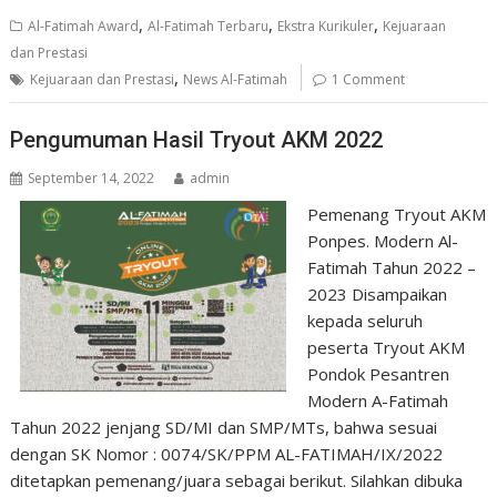
b
s
er
e
,
,
,
Al-Fatimah Award
Al-Fatimah Terbaru
Ekstra Kurikuler
Kejuaraan
o
A
dan Prestasi
,
o
p
Kejuaraan dan Prestasi
News Al-Fatimah
1 Comment
k
p
Pengumuman Hasil Tryout AKM 2022
September 14, 2022
admin
Pemenang Tryout AKM
Ponpes. Modern Al-
Fatimah Tahun 2022 –
2023 Disampaikan
kepada seluruh
peserta Tryout AKM
Pondok Pesantren
Modern A-Fatimah
Tahun 2022 jenjang SD/MI dan SMP/MTs, bahwa sesuai
dengan SK Nomor : 0074/SK/PPM AL-FATIMAH/IX/2022
ditetapkan pemenang/juara sebagai berikut. Silahkan dibuka