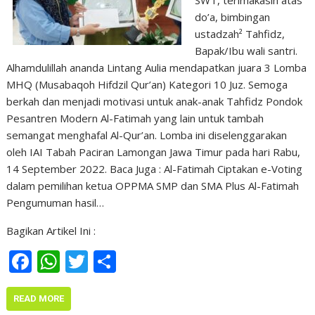
do’a, bimbingan
ustadzah² Tahfidz,
Bapak/Ibu wali santri.
Alhamdulillah ananda Lintang Aulia mendapatkan juara 3 Lomba
MHQ (Musabaqoh Hifdzil Qur’an) Kategori 10 Juz. Semoga
berkah dan menjadi motivasi untuk anak-anak Tahfidz Pondok
Pesantren Modern Al-Fatimah yang lain untuk tambah
semangat menghafal Al-Qur’an. Lomba ini diselenggarakan
oleh IAI Tabah Paciran Lamongan Jawa Timur pada hari Rabu,
14 September 2022. Baca Juga : Al-Fatimah Ciptakan e-Voting
dalam pemilihan ketua OPPMA SMP dan SMA Plus Al-Fatimah
Pengumuman hasil…
Bagikan Artikel Ini :
F
W
T
S
ac
h
w
h
e
at
itt
ar
READ MORE