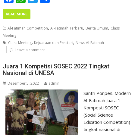
ac
h
w
h
e
at
itt
ar
READ MORE
b
s
er
e
,
,
,
Al-Fatimah Competition
Al-Fatimah Terbaru
Berita Umum
Class
o
A
Meeting
,
,
o
p
Class Meeting
Kejuaraan dan Prestasi
News Al-Fatimah
Leave a comment
k
p
Juara 1 Kompetisi SOSEC 2022 Tingkat
Nasional di UNESA
Desember 5, 2022
admin
Santri Ponpes. Modern
Al-Fatimah Juara 1
Kompesti SOSEC
(Social Science
Edication Competition)
tingkat nasional di