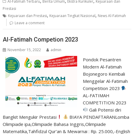
b
s
er
e
,
,
,
Al-Fatimah Terbaru
Berita Umum
Ekstra Kurikuler
Kejuaraan dan
o
A
Prestasi
,
,
o
p
Kejuaraan dan Prestasi
Kejuaraan Tingkat Nasional
News Al-Fatimah
Leave a comment
k
p
Al-Fatimah Competion 2023
November 15, 2022
admin
Pondok Pesantren
Modern Al-Fatimah
Bojonegoro Kembali
Menggelar Al-Fatimah
Competition 2023
AL-FATIMAH
COMPETITION 2023
Gali Potensi diri
Bangkit Mengukir Prestasi
BIAYA PENDAFTARANLomba
Olimpiade ipa,Olimpiade Bahasa Inggris,Olimpiade
Matematika,Tahfidzul Qur’an & Mewarnai : Rp. 25.000,-English