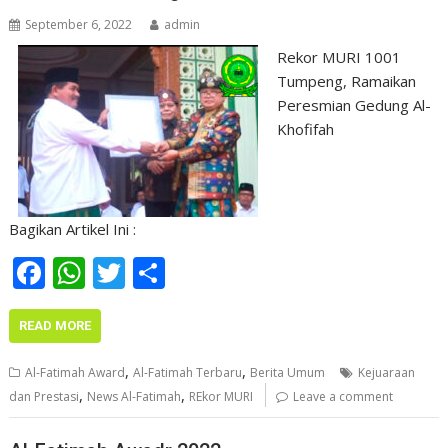
September 6, 2022
admin
Rekor MURI 1001
Tumpeng, Ramaikan
Peresmian Gedung Al-
Khofifah
Bagikan Artikel Ini :
F
W
T
S
ac
h
w
h
e
at
itt
ar
READ MORE
b
s
er
e
,
,
Al-Fatimah Award
Al-Fatimah Terbaru
Berita Umum
Kejuaraan
o
A
,
,
dan Prestasi
News Al-Fatimah
REkor MURI
Leave a comment
o
p