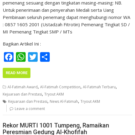
pemenang sesuang dengan tingkatan masing-masing: NB.
Untuk penerimaan dan penyerahan Medali serta Uang
Pembinaan seluruh penemang dapat menghubungi nomor WA
: 0857 1605 2001 (Ustadzah Fitrotin) Pemenang Tingkat SD /
MI Pemenang Tingkat SMP / MTs
Bagikan Artikel Ini :
F
W
T
S
ac
h
w
h
e
at
itt
ar
READ MORE
b
s
er
e
,
,
,
Al-Fatimah Award
Al-Fatimah Competition
Al-Fatimah Terbaru
o
A
,
Kejuaraan dan Prestasi
Tryout AKM
,
,
o
p
Kejuaraan dan Prestasi
News Al-Fatimah
Tryout AKM
Leave a comment
k
p
Rekor MURTI 1001 Tumpeng, Ramaikan
Peresmian Gedung Al-Khofifah