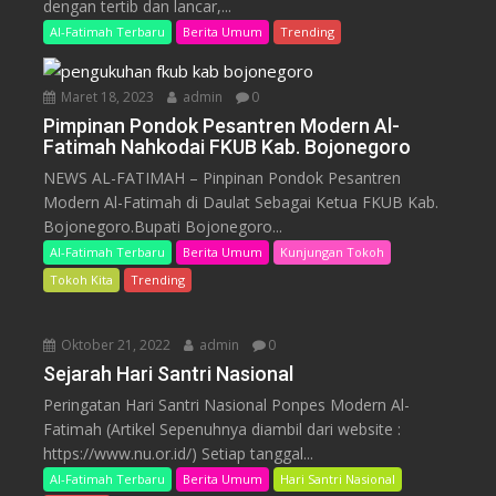
dengan tertib dan lancar,...
Al-Fatimah Terbaru
Berita Umum
Trending
Maret 18, 2023
admin
0
Pimpinan Pondok Pesantren Modern Al-
Fatimah Nahkodai FKUB Kab. Bojonegoro
NEWS AL-FATIMAH – Pinpinan Pondok Pesantren
Modern Al-Fatimah di Daulat Sebagai Ketua FKUB Kab.
Bojonegoro.Bupati Bojonegoro...
Al-Fatimah Terbaru
Berita Umum
Kunjungan Tokoh
Tokoh Kita
Trending
Oktober 21, 2022
admin
0
Sejarah Hari Santri Nasional
Peringatan Hari Santri Nasional Ponpes Modern Al-
Fatimah (Artikel Sepenuhnya diambil dari website :
https://www.nu.or.id/) Setiap tanggal...
Al-Fatimah Terbaru
Berita Umum
Hari Santri Nasional