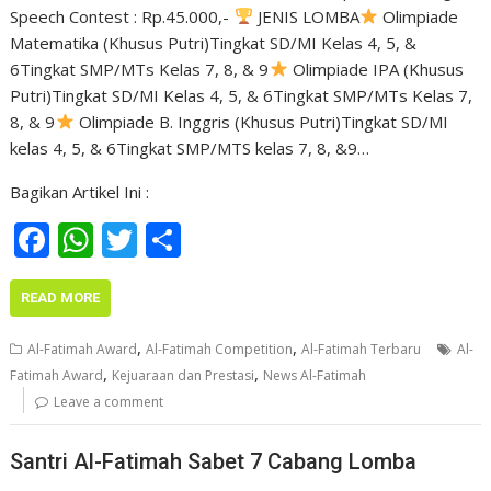
Speech Contest : Rp.45.000,-
JENIS LOMBA
Olimpiade
Matematika (Khusus Putri)Tingkat SD/MI Kelas 4, 5, &
6Tingkat SMP/MTs Kelas 7, 8, & 9
Olimpiade IPA (Khusus
Putri)Tingkat SD/MI Kelas 4, 5, & 6Tingkat SMP/MTs Kelas 7,
8, & 9
Olimpiade B. Inggris (Khusus Putri)Tingkat SD/MI
kelas 4, 5, & 6Tingkat SMP/MTS kelas 7, 8, &9…
Bagikan Artikel Ini :
F
W
T
S
ac
h
w
h
e
at
itt
ar
READ MORE
b
s
er
e
,
,
Al-Fatimah Award
Al-Fatimah Competition
Al-Fatimah Terbaru
Al-
o
A
,
,
Fatimah Award
Kejuaraan dan Prestasi
News Al-Fatimah
o
p
Leave a comment
k
p
Santri Al-Fatimah Sabet 7 Cabang Lomba