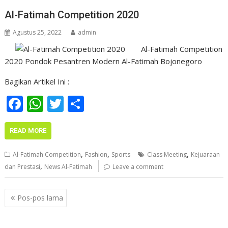
k
p
Al-Fatimah Competition 2020
Agustus 25, 2022
admin
Al-Fatimah Competition
2020 Pondok Pesantren Modern Al-Fatimah Bojonegoro
Bagikan Artikel Ini :
F
W
T
S
ac
h
w
h
e
at
itt
ar
READ MORE
b
s
er
e
,
,
,
Al-Fatimah Competition
Fashion
Sports
Class Meeting
Kejuaraan
o
A
,
dan Prestasi
News Al-Fatimah
Leave a comment
o
p
Navigasi
k
p
Pos-pos lama
pos