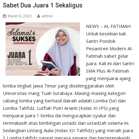
Sabet Dua Juara 1 Sekaligus
Maret 6, 2023
admin
NEWS – AL FATIMAH
Untuk kesekian kali
Santri Pondok
Pesantren Modern Al-
Fatimah sabet gelar
juara. Kali ini dari Santri
SMA Plus Al-Fatimah
yang menjuarai ajang
lomba tingkat Jawa Timur yang diselenggarakan oleh
Universitas Hang Tuah Surabaya. Masing-masing kategori
cabang lomba yang berhasil dairaih adalah Lomba Da’i dan
Lomba Tahfidz. Lutfiah Putri Arianti (Kelas XI IPS) yang
menjuarai juara 1 lomba dai mengucapkan syukur dan
terimakasih atas bimbingan ustadz dan ustadzah selama ini.
Sedangkan Lintang Aulia (Kelas XII Tahfidz) yang meraih juara
1 Lomba tahfidz sangat merasa senang dan berterimakasih