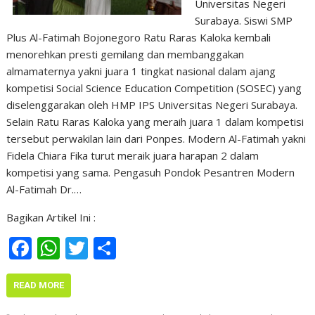
Universitas Negeri
Surabaya. Siswi SMP
Plus Al-Fatimah Bojonegoro Ratu Raras Kaloka kembali
menorehkan presti gemilang dan membanggakan
almamaternya yakni juara 1 tingkat nasional dalam ajang
kompetisi Social Science Education Competition (SOSEC) yang
diselenggarakan oleh HMP IPS Universitas Negeri Surabaya.
Selain Ratu Raras Kaloka yang meraih juara 1 dalam kompetisi
tersebut perwakilan lain dari Ponpes. Modern Al-Fatimah yakni
Fidela Chiara Fika turut meraik juara harapan 2 dalam
kompetisi yang sama. Pengasuh Pondok Pesantren Modern
Al-Fatimah Dr.…
Bagikan Artikel Ini :
F
W
T
S
ac
h
w
h
e
at
itt
ar
READ MORE