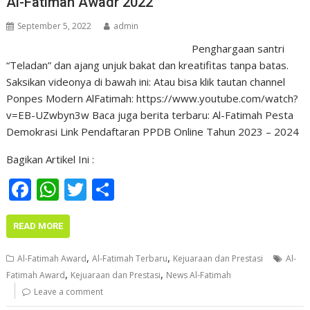
Al-Fatimah Awadr 2022
k
p
September 5, 2022
admin
Penghargaan santri
“Teladan” dan ajang unjuk bakat dan kreatifitas tanpa batas.
Saksikan videonya di bawah ini: Atau bisa klik tautan channel
Ponpes Modern AlFatimah: https://www.youtube.com/watch?
v=EB-UZwbyn3w Baca juga berita terbaru: Al-Fatimah Pesta
Demokrasi Link Pendaftaran PPDB Online Tahun 2023 – 2024
Bagikan Artikel Ini :
F
W
T
S
ac
h
w
h
e
at
itt
ar
READ MORE
b
s
er
e
,
,
Al-Fatimah Award
Al-Fatimah Terbaru
Kejuaraan dan Prestasi
Al-
o
A
,
,
Fatimah Award
Kejuaraan dan Prestasi
News Al-Fatimah
o
p
Leave a comment