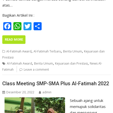
atas…
Bagikan Artikel Ini :
F
W
T
S
ac
h
w
h
e
at
itt
ar
READ MORE
b
s
er
e
,
,
,
Al-Fatimah Award
Al-Fatimah Terbaru
Berita Umum
Kejuaraan dan
o
A
Prestasi
,
,
,
o
p
Al-Fatimah Award
Berita Umum
Kejuaraan dan Prestasi
News Al-
Fatimah
Leave a comment
k
p
Class Meeting SMP-SMA Plus Al-Fatimah 2022
Desember 20, 2022
admin
Sebuah ajang untuk
memupuk solidaritas
dan menjunjung