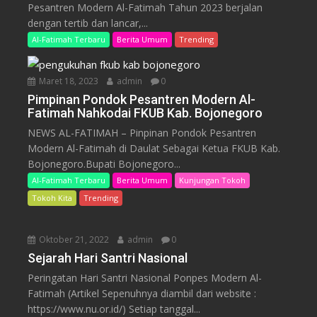
Pesantren Modern Al-Fatimah Tahun 2023 berjalan
dengan tertib dan lancar,...
Al-Fatimah Terbaru
Berita Umum
Trending
Maret 18, 2023
admin
0
Pimpinan Pondok Pesantren Modern Al-
Fatimah Nahkodai FKUB Kab. Bojonegoro
NEWS AL-FATIMAH – Pinpinan Pondok Pesantren
Modern Al-Fatimah di Daulat Sebagai Ketua FKUB Kab.
Bojonegoro.Bupati Bojonegoro...
Al-Fatimah Terbaru
Berita Umum
Kunjungan Tokoh
Tokoh Kita
Trending
Oktober 21, 2022
admin
0
Sejarah Hari Santri Nasional
Peringatan Hari Santri Nasional Ponpes Modern Al-
Fatimah (Artikel Sepenuhnya diambil dari website :
https://www.nu.or.id/) Setiap tanggal...