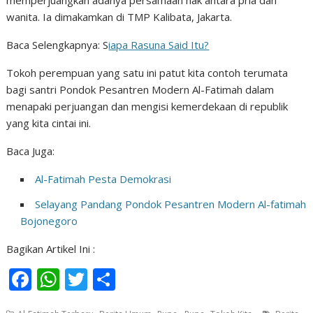
memperjuangkan adanya persamaan hak antara pria dan
wanita. Ia dimakamkan di TMP Kalibata, Jakarta.
Baca Selengkapnya: S
iapa Rasuna Said Itu?
Tokoh perempuan yang satu ini patut kita contoh terumata
bagi santri Pondok Pesantren Modern Al-Fatimah dalam
menapaki perjuangan dan mengisi kemerdekaan di republik
yang kita cintai ini.
Baca Juga:
Al-Fatimah Pesta Demokrasi
Selayang Pandang Pondok Pesantren Modern Al-fatimah
Bojonegoro
Bagikan Artikel Ini :
F
W
T
S
ac
h
w
h