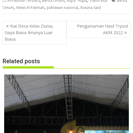
,
,
,
Al-Fatimah Terbaru
Berita Umum
Rupa - Rupa
Tokoh Kita
Berita
e
at
itt
ar
,
,
,
Umum
News Al-Fatimah
pahlawan nasional
Rasuna Said
b
s
er
e
o
A
Navigasi
Kiai Desa Kelas Dunia,
Pengumuman Hasil Tryout
o
p
pos
Gaya Biasa Ilmunya Luar
AKM 2022
Biasa.
k
p
Related posts