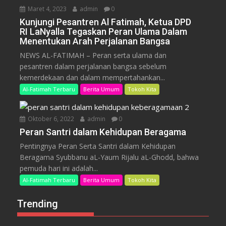
Maret 4, 2023
admin
0
Kunjungi Pesantren Al Fatimah, Ketua DPD
RI LaNyalla Tegaskan Peran Ulama Dalam
Menentukan Arah Perjalanan Bangsa
NEWS AL-FATIMAH – Peran serta ulama dan
pesantren dalam perjalanan bangsa sebelum
kemerdekaan dan dalam mempertahankan...
Al-Fatimah Terbaru
Berita Umum
Tokoh Kita
Oktober 6, 2022
admin
0
Peran Santri dalam Kehidupan Beragama
Pentingnya Peran Serta Santri dalam Kehidupan
Beragama Syubbanu aL-Yaum Rijalu aL-Ghodd, bahwa
pemuda hari ini adalah...
Al-Fatimah Terbaru
Berita Umum
Tokoh Kita
Trending