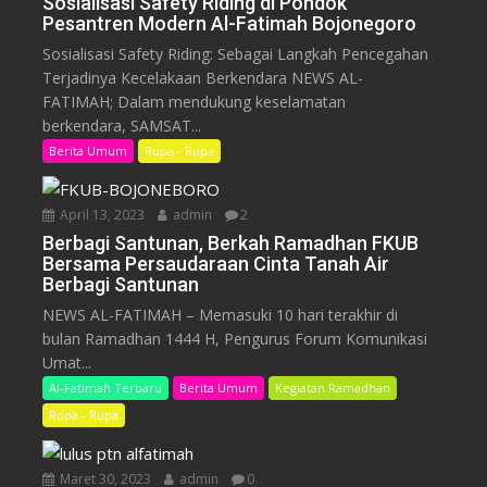
Sosialisasi Safety Riding di Pondok
Pesantren Modern Al-Fatimah Bojonegoro
Sosialisasi Safety Riding: Sebagai Langkah Pencegahan
Terjadinya Kecelakaan Berkendara NEWS AL-
FATIMAH; Dalam mendukung keselamatan
berkendara, SAMSAT...
Berita Umum
Rupa - Rupa
April 13, 2023
admin
2
Berbagi Santunan, Berkah Ramadhan FKUB
Bersama Persaudaraan Cinta Tanah Air
Berbagi Santunan
NEWS AL-FATIMAH – Memasuki 10 hari terakhir di
bulan Ramadhan 1444 H, Pengurus Forum Komunikasi
Umat...
Al-Fatimah Terbaru
Berita Umum
Kegiatan Ramadhan
Rupa - Rupa
Maret 30, 2023
admin
0