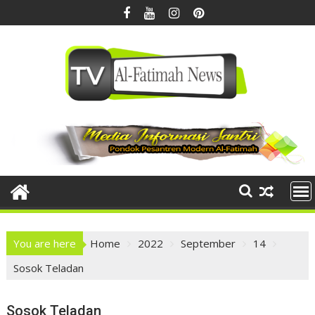
Skip
to
content
You are here
Home
2022
September
14
Sosok Teladan
Sosok Teladan