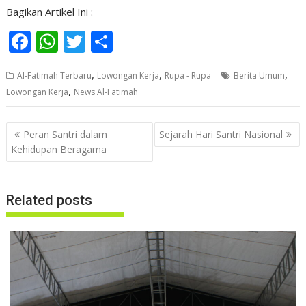
Bagikan Artikel Ini :
F
W
T
S
ac
h
w
h
,
,
,
Al-Fatimah Terbaru
Lowongan Kerja
Rupa - Rupa
Berita Umum
e
at
itt
ar
,
Lowongan Kerja
News Al-Fatimah
b
s
er
e
o
A
Navigasi
Peran Santri dalam
Sejarah Hari Santri Nasional
o
p
pos
Kehidupan Beragama
k
p
Related posts