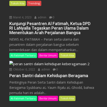
Tokoh Kita
Trending
Maret 4, 2023
admin
0
Kunjungi Pesantren Al Fatimah, Ketua DPD
RI LaNyalla Tegaskan Peran Ulama Dalam
Menentukan Arah Perjalanan Bangsa
NEWS AL-FATIMAH – Peran serta ulama dan
pesantren dalam perjalanan bangsa sebelum
kemerdekaan dan dalam mempertahankan...
Al-Fatimah Terbaru
Berita Umum
Tokoh Kita
Oktober 6, 2022
admin
0
Peran Santri dalam Kehidupan Beragama
Pentingnya Peran Serta Santri dalam Kehidupan
Beragama Syubbanu aL-Yaum Rijalu aL-Ghodd, bahwa
pemuda hari ini adalah...
Al-Fatimah Terbaru
Berita Umum
Tokoh Kita