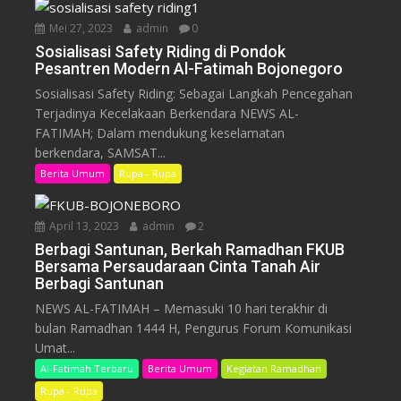
Mei 27, 2023
admin
0
Sosialisasi Safety Riding di Pondok
Pesantren Modern Al-Fatimah Bojonegoro
Sosialisasi Safety Riding: Sebagai Langkah Pencegahan
Terjadinya Kecelakaan Berkendara NEWS AL-
FATIMAH; Dalam mendukung keselamatan
berkendara, SAMSAT...
Berita Umum
Rupa - Rupa
April 13, 2023
admin
2
Berbagi Santunan, Berkah Ramadhan FKUB
Bersama Persaudaraan Cinta Tanah Air
Berbagi Santunan
NEWS AL-FATIMAH – Memasuki 10 hari terakhir di
bulan Ramadhan 1444 H, Pengurus Forum Komunikasi
Umat...
Al-Fatimah Terbaru
Berita Umum
Kegiatan Ramadhan
Rupa - Rupa