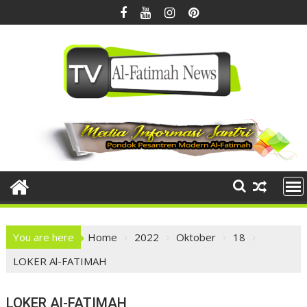
Skip
to
content
You are here
Home
2022
Oktober
18
LOKER Al-FATIMAH
LOKER Al-FATIMAH